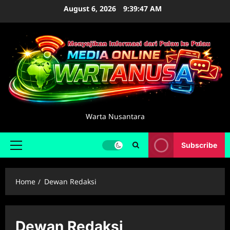
Skip
August 6, 2026
9:39:47 AM
to
content
Warta Nusantara
Subscribe
Primary
Menu
Home
Dewan Redaksi
Dewan Redaksi