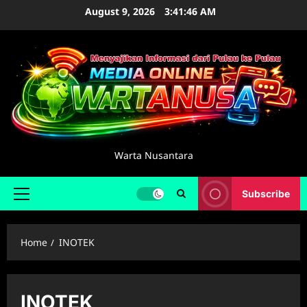
Skip
August 9, 2026
3:41:47 AM
to
content
Warta Nusantara
Subscribe
Primary
Menu
Home
INOTEK
INOTEK