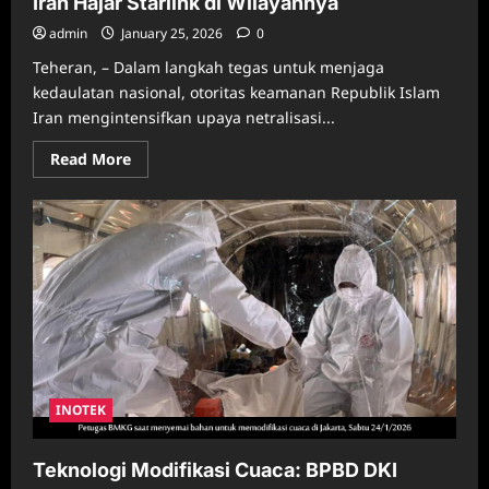
Iran Hajar Starlink di Wilayahnya
admin
January 25, 2026
0
Teheran, – Dalam langkah tegas untuk menjaga
kedaulatan nasional, otoritas keamanan Republik Islam
Iran mengintensifkan upaya netralisasi...
Read
Read More
more
about
Iran
Hajar
Starlink
di
Wilayahnya
INOTEK
Teknologi Modifikasi Cuaca: BPBD DKI