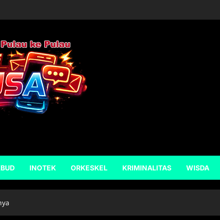
KBUD
INOTEK
ORKESKEL
KRIMINALITAS
WISDA
nya