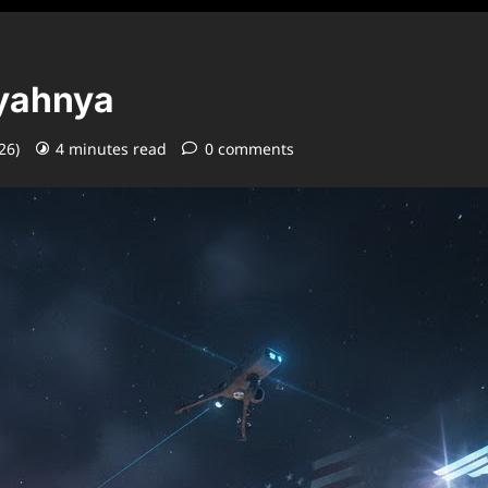
ayahnya
026)
4 minutes read
0 comments