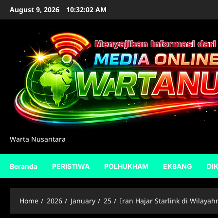
Skip
August 9, 2026
10:32:04 AM
to
content
Warta Nusantara
Beranda
PERISTIWA
POLHUKHAM
EKBANG
DI
Home
2026
January
25
Iran Hajar Starlink di Wilayah