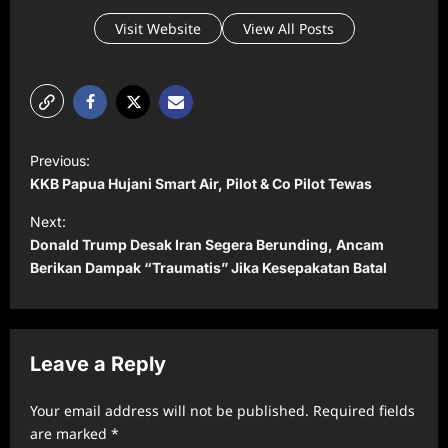
Visit Website
View All Posts
P
Previous:
o
KKB Papua Hujani Smart Air, Pilot & Co Pilot Tewas
s
Next:
t
Donald Trump Desak Iran Segera Berunding, Ancam
Berikan Dampak “Traumatis” Jika Kesepakatan Batal
n
a
v
Leave a Reply
i
g
Your email address will not be published.
Required fields
a
are marked
*