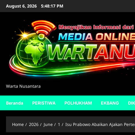
Skip
August 6, 2026
5:48:18 PM
to
content
Warta Nusantara
Beranda
PERISTIWA
POLHUKHAM
EKBANG
DI
Home
2026
June
1
Isu Prabowo Abaikan Ajakan Perte