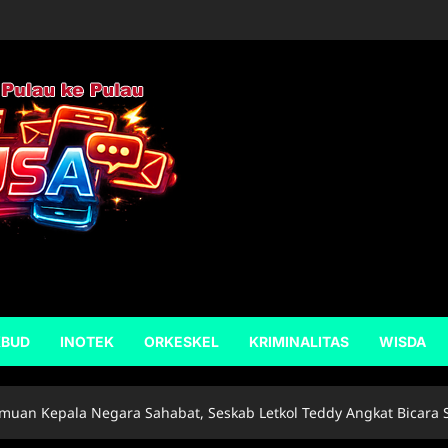
KBUD
INOTEK
ORKESKEL
KRIMINALITAS
WISDA
muan Kepala Negara Sahabat, Seskab Letkol Teddy Angkat Bicara So