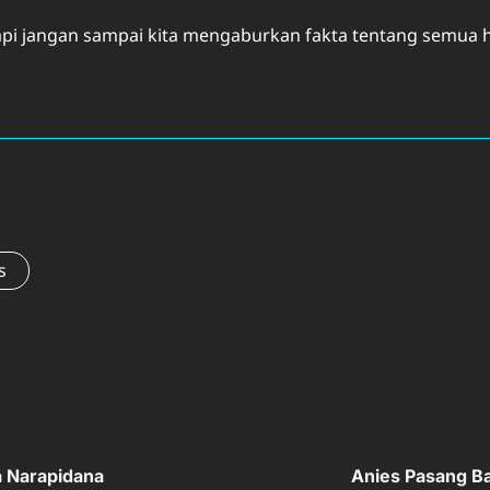
tapi jangan sampai kita mengaburkan fakta tentang semua ha
s
a Narapidana
Anies Pasang Bad