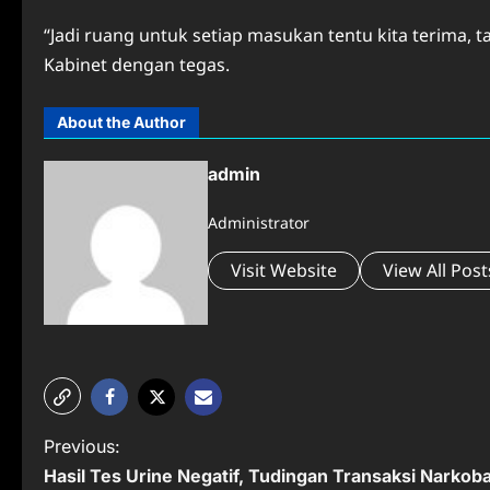
“Jadi ruang untuk setiap masukan tentu kita terima, 
Kabinet dengan tegas.
About the Author
admin
Administrator
Visit Website
View All Post
P
Previous:
Hasil Tes Urine Negatif, Tudingan Transaksi Narkob
o