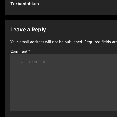
Terbantahkan
s
t
n
Leave a Reply
a
Your email address will not be published.
Required fields a
v
Comment
*
i
g
a
t
i
o
n