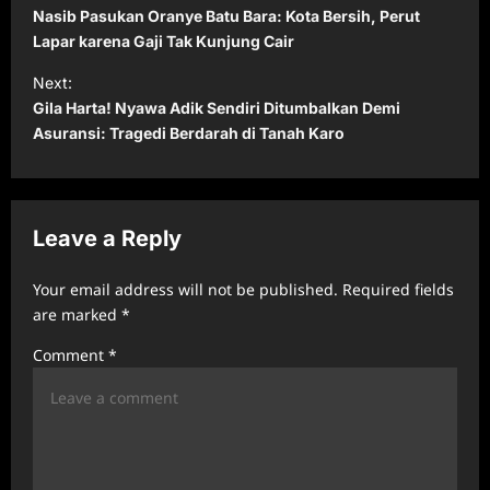
o
Nasib Pasukan Oranye Batu Bara: Kota Bersih, Perut
s
Lapar karena Gaji Tak Kunjung Cair
t
Next:
Gila Harta! Nyawa Adik Sendiri Ditumbalkan Demi
n
Asuransi: Tragedi Berdarah di Tanah Karo
a
v
i
Leave a Reply
g
a
Your email address will not be published.
Required fields
t
are marked
*
i
Comment
*
o
n