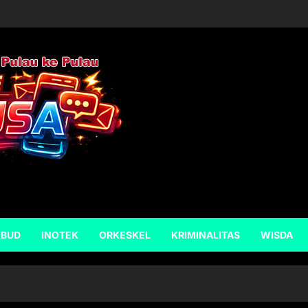
KBUD
INOTEK
ORKESKEL
KRIMINALITAS
WISDA