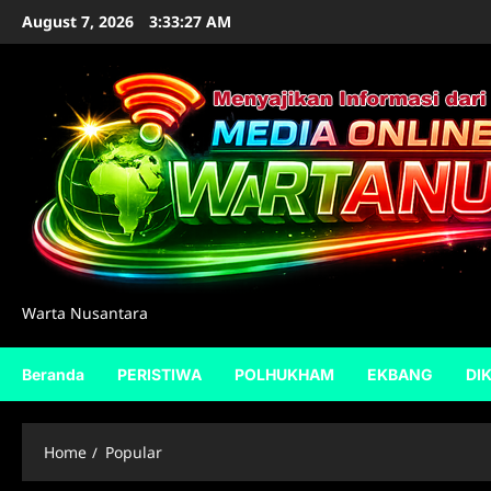
Skip
August 7, 2026
3:33:28 AM
to
content
Warta Nusantara
Beranda
PERISTIWA
POLHUKHAM
EKBANG
DI
Home
Popular