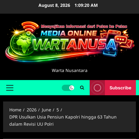
Skip
August 8, 2026
1:09:21 AM
to
content
Warta Nusantara
Subscribe
Primary
Menu
Home
2026
June
5
DPR Usulkan Usia Pensiun Kapolri hingga 63 Tahun
dalam Revisi UU Polri