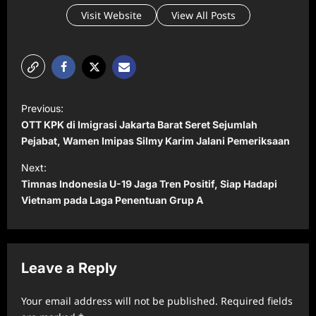
Visit Website
View All Posts
P
Previous:
o
OTT KPK di Imigrasi Jakarta Barat Seret Sejumlah
s
Pejabat, Wamen Imipas Silmy Karim Jalani Pemeriksaan
t
Next:
Timnas Indonesia U-19 Jaga Tren Positif, Siap Hadapi
n
Vietnam pada Laga Penentuan Grup A
a
v
i
Leave a Reply
g
a
Your email address will not be published.
Required fields